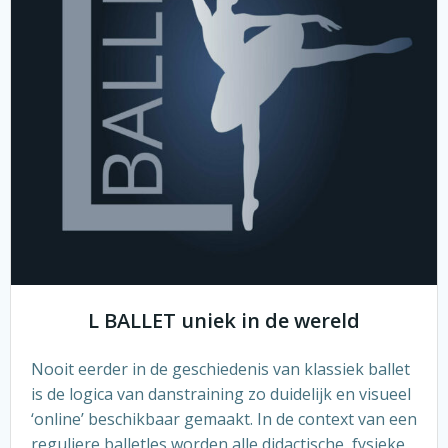
L BALLET uniek in de wereld
Nooit eerder in de geschiedenis van klassiek ballet
is de logica van danstraining zo duidelijk en visueel
‘online’ beschikbaar gemaakt. In de context van een
reguliere balletles worden alle didactische, fysieke,