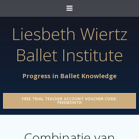
Ga
naar
de
Liesbeth Wiertz
inhoud
Ballet Institute
Progress in Ballet Knowledge
FREE TRIAL TEACHER ACCOUNT VOUCHER CODE:
FREEMONTH
Combinatie van